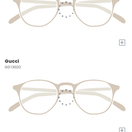
+
Gucci
GG1302O
+