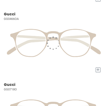
Gucci
GG0466OA
+
Gucci
GG0718O