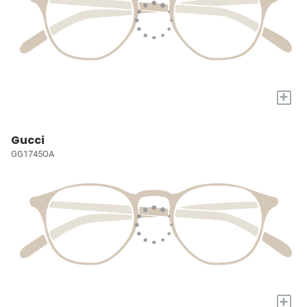
+
Gucci
GG1745OA
+