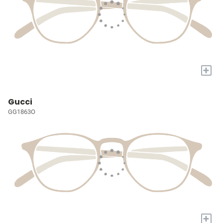
+
Gucci
GG1863O
+