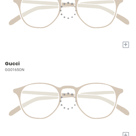
+
Gucci
GG0165ON
+