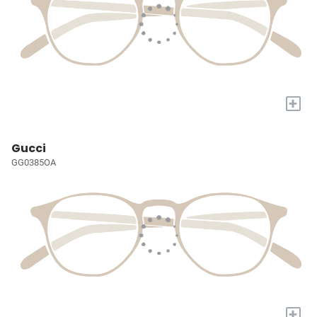
+
Gucci
GG0385OA
+