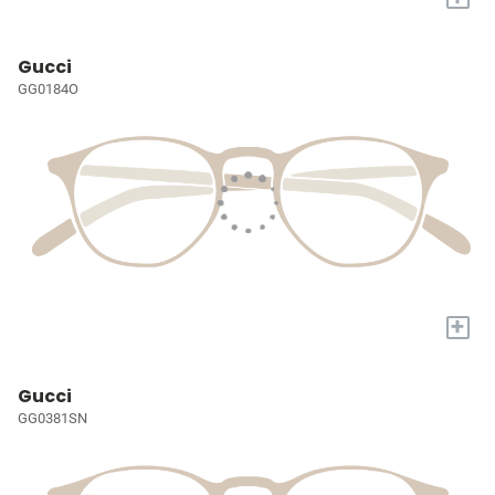
Gucci
GG0184O
+
Gucci
GG0381SN