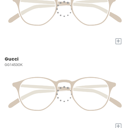
+
Gucci
GG1453OK
+