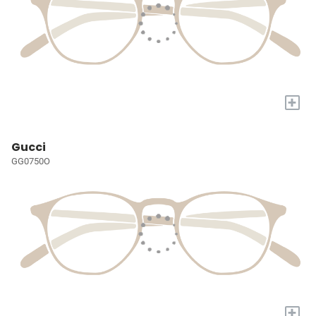
+
Gucci
GG0750O
+