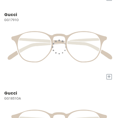
Gucci
GG1791O
+
Gucci
GG1851OA