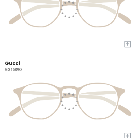
+
Gucci
GG1589O
+