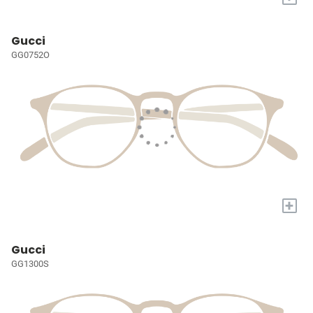
Gucci
GG0752O
+
Gucci
GG1300S