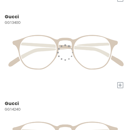
Gucci
GG1340O
+
Gucci
GG1424O