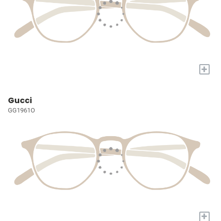
+
Gucci
GG1961O
+