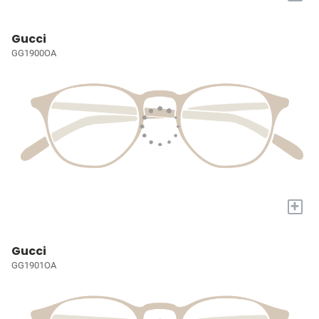
Gucci
GG1900OA
+
Gucci
GG1901OA