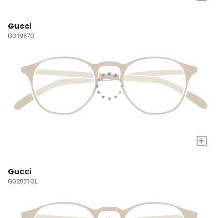
Gucci
GG1987O
+
Gucci
GG2071OL