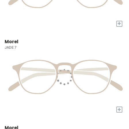
+
Morel
JADE 7
+
Morel