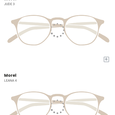
JUDE 3
+
Morel
LEANA 4