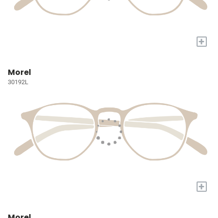
+
Morel
30192L
+
Morel