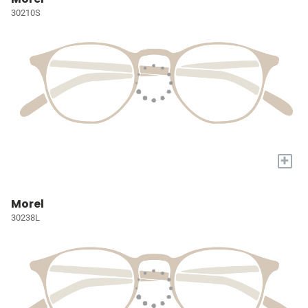
30210S
+
Morel
30238L