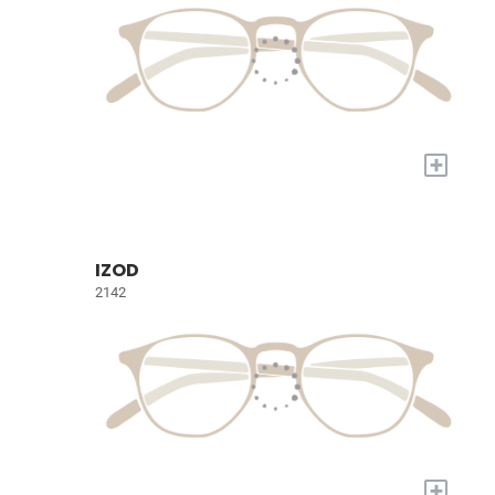
+
IZOD
2142
+