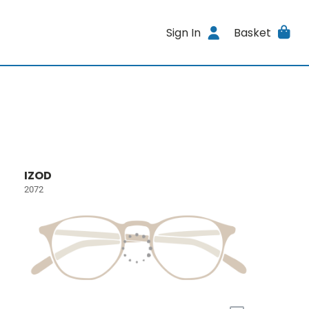
Sign In
Basket
IZOD
2072